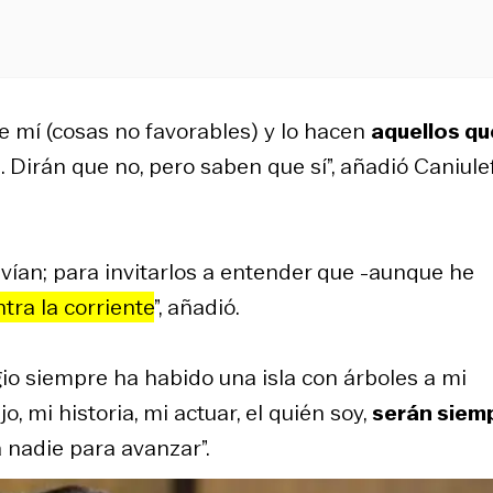
de mí (cosas no favorables) y lo hacen
aquellos qu
o
. Dirán que no, pero saben que sí”, añadió Caniulef
ían; para invitarlos a entender que -aunque he
ra la corriente
”, añadió.
io siempre ha habido una isla con árboles a mi
, mi historia, mi actuar, el quién soy,
serán siem
a nadie para avanzar”.