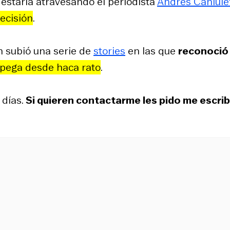
estaría atravesando el periodista
Andrés Caniule
ecisión
.
ón subió una serie de
stories
en las que
reconoció
 pega desde haca rato
.
 días.
Si quieren contactarme les pido me escri