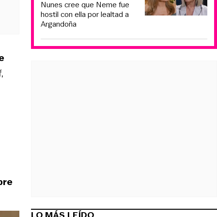
Nunes cree que Neme fue
hostil con ella por lealtad a
Argandoña
e
,
pre
LO MÁS LEÍDO