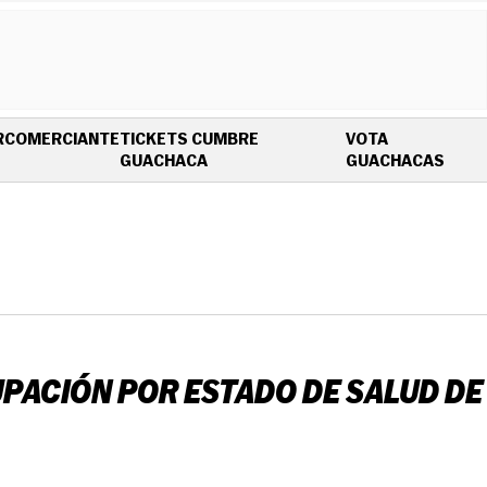
R
COMERCIANTE
TICKETS CUMBRE
VOTA
OPENS IN NEW WINDOW
OPEN
GUACHACA
GUACHACAS
UPACIÓN POR ESTADO DE SALUD DE