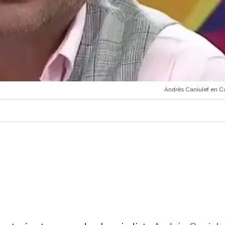
Andrés Caniulef en Ca