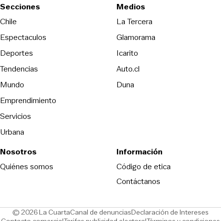
Secciones
Medios
Opens in new wind
Chile
La Tercera
Espectaculos
Glamorama
Opens in new window
Deportes
Icarito
Opens in new window
Tendencias
Auto.cl
Opens in new window
Mundo
Duna
Emprendimiento
Servicios
Urbana
Nosotros
Información
Opens in new
Quiénes somos
Código de etica
Contáctanos
Opens in new window
Ope
© 2026 La Cuarta
Canal de denuncias
Declaración de Intereses
Opens in new window
Opens in new window