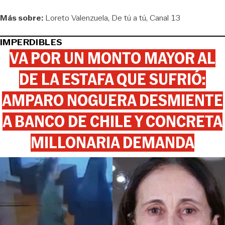
Más sobre:
Loreto Valenzuela
De tú a tú
Canal 13
IMPERDIBLES
VA POR UN MONTO MAYOR AL
DE LA ESTAFA QUE SUFRIÓ:
AMPARO NOGUERA DESMIENTE
A BANCO DE CHILE Y CONCRETA
MILLONARIA DEMANDA