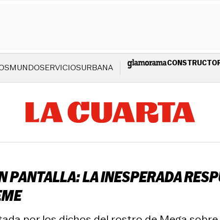
CONSTRUCTO
OS
MUNDO
SERVICIOS
URBANA
N PANTALLA: LA INESPERADA RESP
EME
tada por los dichos del rostro de Mega sobre 