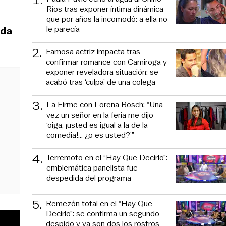
Ríos tras exponer íntima dinámica
que por años la incomodó: a ella no
le parecía
 da
2
.
Famosa actriz impacta tras
confirmar romance con Camiroga y
exponer reveladora situación: se
acabó tras ‘culpa’ de una colega
3
.
La Firme con Lorena Bosch: “Una
vez un señor en la feria me dijo
‘oiga, ¡usted es igual a la de la
comedia!... ¿o es usted?’”
4
.
Terremoto en el “Hay Que Decirlo”:
emblemática panelista fue
despedida del programa
5
.
Remezón total en el “Hay Que
Decirlo”: se confirma un segundo
despido y ya son dos los rostros