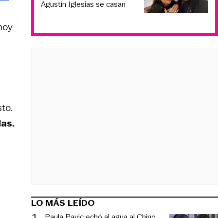
Agustín Iglesias se casan
hoy
to.
las.
LO MÁS LEÍDO
1
.
Paula Pavic echó al agua al Chino