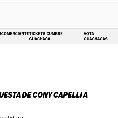
R
COMERCIANTE
TICKETS CUMBRE
VOTA
OPENS IN NEW WINDOW
OPEN
GUACHACA
GUACHACAS
UESTA DE CONY CAPELLI A
su figura.