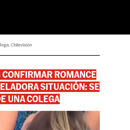
ega
Chilevisión
AS CONFIRMAR ROMANCE
ELADORA SITUACIÓN: SE
DE UNA COLEGA