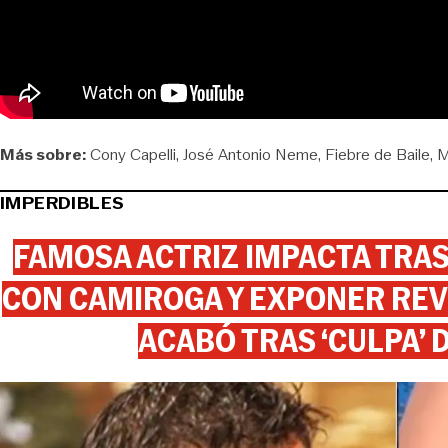
Más sobre:
Cony Capelli
José Antonio Neme
Fiebre de Baile
M
IMPERDIBLES
FAMOSA ACTRIZ IMPACTA TR
CON CAMIROGA Y EXPONER REV
ACABÓ TRAS ‘CULPA’ 