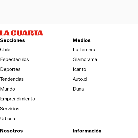
Secciones
Medios
Opens in new wind
Chile
La Tercera
Espectaculos
Glamorama
Opens in new window
Deportes
Icarito
Opens in new window
Tendencias
Auto.cl
Opens in new window
Mundo
Duna
Emprendimiento
Servicios
Urbana
Nosotros
Información