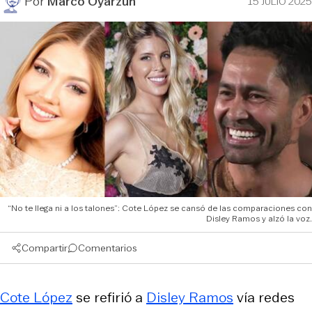
Por
Marco Oyarzún
15 JULIO 2025
“No te llega ni a los talones”: Cote López se cansó de las comparaciones con
Disley Ramos y alzó la voz.
Compartir
Comentarios
Cote López
se refirió a
Disley Ramos
vía redes