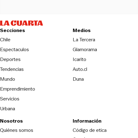
Secciones
Medios
Opens in new wind
Chile
La Tercera
Espectaculos
Glamorama
Opens in new window
Deportes
Icarito
Opens in new window
Tendencias
Auto.cl
Opens in new window
Mundo
Duna
Emprendimiento
Servicios
Urbana
Nosotros
Información
Opens in new
Quiénes somos
Código de etica