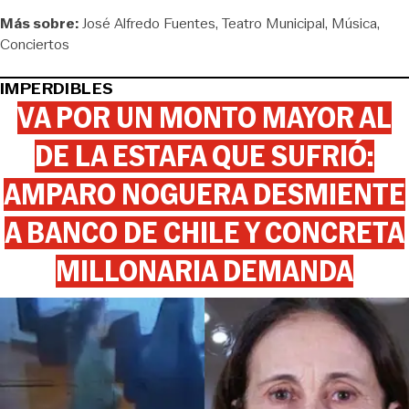
Más sobre:
José Alfredo Fuentes
Teatro Municipal
Música
Conciertos
IMPERDIBLES
VA POR UN MONTO MAYOR AL
DE LA ESTAFA QUE SUFRIÓ:
AMPARO NOGUERA DESMIENTE
A BANCO DE CHILE Y CONCRETA
MILLONARIA DEMANDA