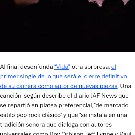
Al final desenfunda
“Vida”
, otra sorpresa,
el
primer
single
de lo que será el cierre definitivo
de su carrera como autor de nuevas piezas
. Una
canción, según describe el diario
JAF News
que
se repartió en platea preferencial, “de marcado
estilo pop rock clásico” y que “se instala en una
tradición sonora que dialoga con autores
universales como Roy Orbison, Jeff Lynne y Paul