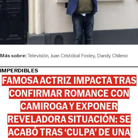
Más sobre:
Televisión
Juan Cristóbal Foxley
Dandy Chileno
IMPERDIBLES
FAMOSA ACTRIZ IMPACTA TRAS
CONFIRMAR ROMANCE CON
CAMIROGA Y EXPONER
REVELADORA SITUACIÓN: SE
ACABÓ TRAS ‘CULPA’ DE UNA