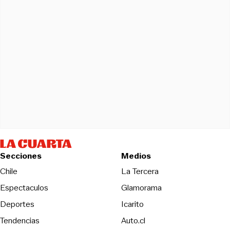
Secciones
Medios
Opens in new wind
Chile
La Tercera
Espectaculos
Glamorama
Opens in new window
Deportes
Icarito
Opens in new window
Tendencias
Auto.cl