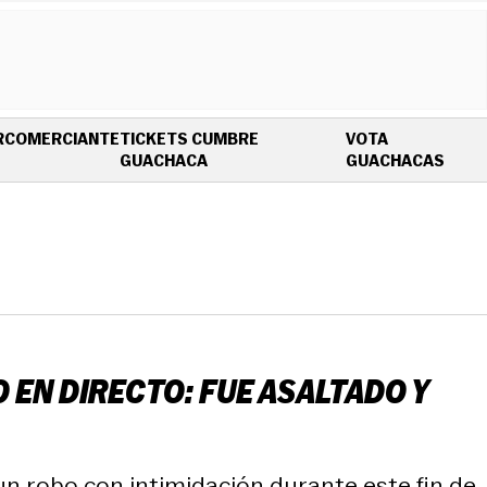
R
COMERCIANTE
TICKETS CUMBRE
VOTA
OPENS IN NEW WINDOW
OPEN
GUACHACA
GUACHACAS
 EN DIRECTO: FUE ASALTADO Y
un robo con intimidación durante este fin de