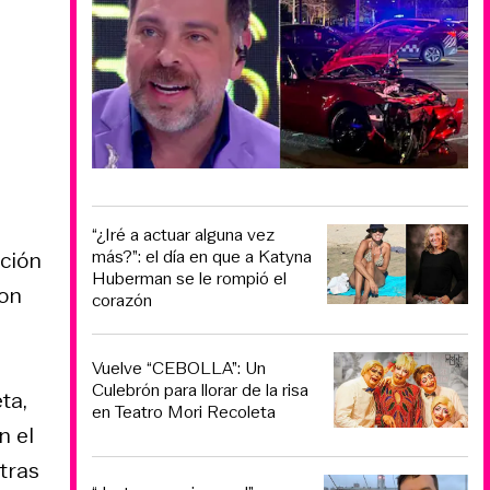
“¿Iré a actuar alguna vez
más?”: el día en que a Katyna
ación
Huberman se le rompió el
con
corazón
Vuelve “CEBOLLA”: Un
Culebrón para llorar de la risa
ta,
en Teatro Mori Recoleta
n el
ntras