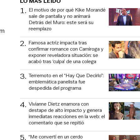
LO MÁS LEÍDO
1
.
El motivo de por qué Kike Morandé
sale de pantalla y no animará
Detrás del Muro: este será su
reemplazo
rm
2
.
Famosa actriz impacta tras
confirmar romance con Camiroga y
exponer reveladora situación: se
acabó tras ‘culpa’ de una colega
3
.
Terremoto en el “Hay Que Decirlo”:
emblemática panelista fue
despedida del programa
4
.
Vivianne Dietz enamora con
destape de alto impacto y genera
inmediatas reacciones en la web: el
comentario que se repitió
5
.
“Me convertí en un cerdo