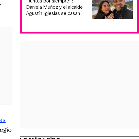
“¡Juntos por siempre!”:
e
Daniela Muñoz y el alcalde
Agustín Iglesias se casan
ras
egio