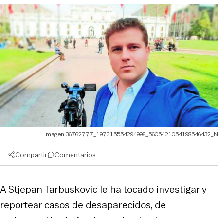
Imagen 36762777_197215554294998_5605421054198546432_N
Compartir
Comentarios
A Stjepan Tarbuskovic le ha tocado investigar y
reportear casos de desaparecidos, de