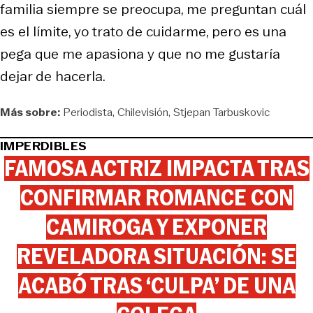
familia siempre se preocupa, me preguntan cuál
es el límite, yo trato de cuidarme, pero es una
pega que me apasiona y que no me gustaría
dejar de hacerla.
Más sobre:
Periodista
Chilevisión
Stjepan Tarbuskovic
IMPERDIBLES
FAMOSA ACTRIZ IMPACTA TRAS
CONFIRMAR ROMANCE CON
CAMIROGA Y EXPONER
REVELADORA SITUACIÓN: SE
ACABÓ TRAS ‘CULPA’ DE UNA