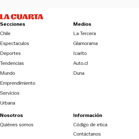
Secciones
Medios
Opens in new wind
Chile
La Tercera
Espectaculos
Glamorama
Opens in new window
Deportes
Icarito
Opens in new window
Tendencias
Auto.cl
Opens in new window
Mundo
Duna
Emprendimiento
Servicios
Urbana
Nosotros
Información
Opens in new
Quiénes somos
Código de etica
Contáctanos