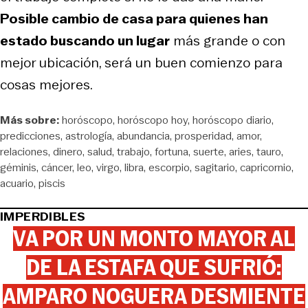
Posible cambio de casa para quienes han
estado buscando un lugar
más grande o con
mejor ubicación, será un buen comienzo para
cosas mejores.
Más sobre:
horóscopo
horóscopo hoy
horóscopo diario
predicciones
astrología
abundancia
prosperidad
amor
relaciones
dinero
salud
trabajo
fortuna
suerte
aries
tauro
géminis
cáncer
leo
virgo
libra
escorpio
sagitario
capricornio
acuario
piscis
IMPERDIBLES
VA POR UN MONTO MAYOR AL
DE LA ESTAFA QUE SUFRIÓ:
AMPARO NOGUERA DESMIENTE