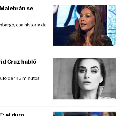
 Malebrán se
mbargo, esa historia de
id Cruz habló
tulo de “45 minutos
”: el duro