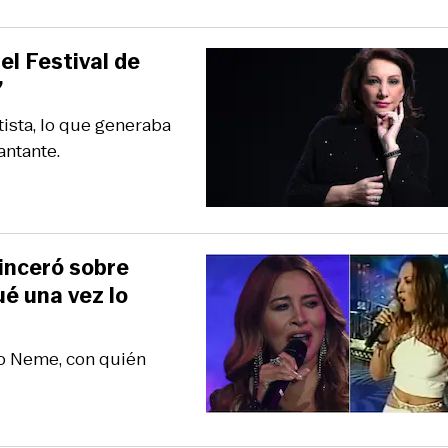
el Festival de
”
tista, lo que generaba
antante.
inceró sobre
ué una vez lo
io Neme, con quién