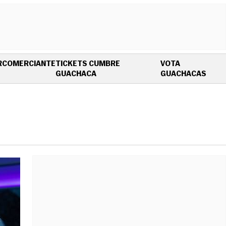
R
COMERCIANTE
TICKETS CUMBRE
VOTA
OPENS IN NEW WINDOW
OPEN
GUACHACA
GUACHACAS