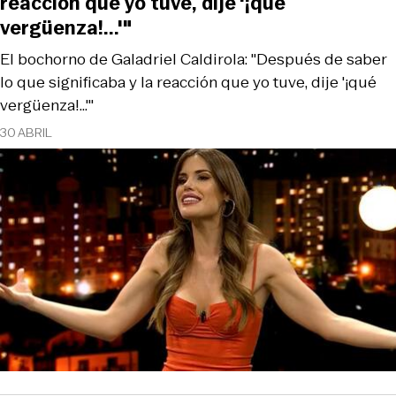
reacción que yo tuve, dije '¡qué
vergüenza!...'"
El bochorno de Galadriel Caldirola: "Después de saber
lo que significaba y la reacción que yo tuve, dije '¡qué
vergüenza!...'"
30 ABRIL