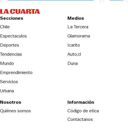
Secciones
Medios
Opens in new wind
Chile
La Tercera
Espectaculos
Glamorama
Opens in new window
Deportes
Icarito
Opens in new window
Tendencias
Auto.cl
Opens in new window
Mundo
Duna
Emprendimiento
Servicios
Urbana
Nosotros
Información
Opens in new
Quiénes somos
Código de etica
Contáctanos