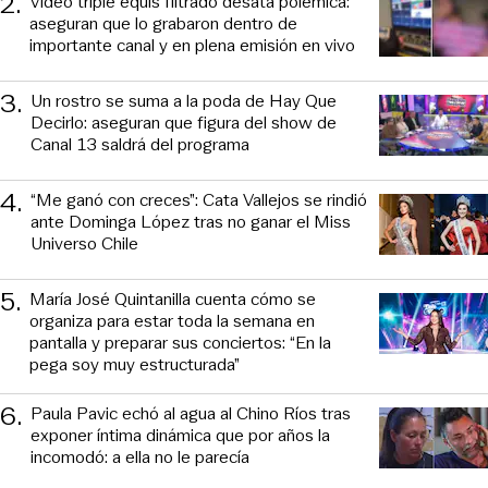
2
.
Video triple equis filtrado desata polémica:
aseguran que lo grabaron dentro de
importante canal y en plena emisión en vivo
3
.
Un rostro se suma a la poda de Hay Que
Decirlo: aseguran que figura del show de
Canal 13 saldrá del programa
4
.
“Me ganó con creces”: Cata Vallejos se rindió
ante Dominga López tras no ganar el Miss
Universo Chile
5
.
María José Quintanilla cuenta cómo se
organiza para estar toda la semana en
pantalla y preparar sus conciertos: “En la
pega soy muy estructurada”
6
.
Paula Pavic echó al agua al Chino Ríos tras
exponer íntima dinámica que por años la
incomodó: a ella no le parecía