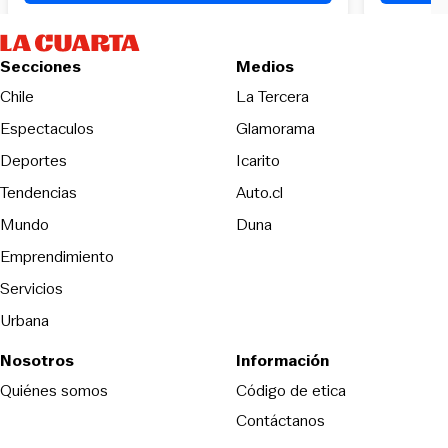
Secciones
Medios
Opens in new wind
Chile
La Tercera
Espectaculos
Glamorama
Opens in new window
Deportes
Icarito
Opens in new window
Tendencias
Auto.cl
Opens in new window
Mundo
Duna
Emprendimiento
Servicios
Urbana
Nosotros
Información
Opens in new
Quiénes somos
Código de etica
Contáctanos