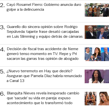
2
.
Cayó Rosamel Fierro: Gobierno anuncia duro
golpe a la delincuencia
3
.
Guarello dio sincera opinión sobre Rodrigo
Sepúlveda: tajante frase desató carcajadas
en Luis Slimming y equipo detrás de cámaras
4
.
Decisión de fiscal tras accidente de Neme
generó tenso momento en TV: Repe y Pri
sacaron las garras tras opinión de abogado
5
.
¿Nuevo terremoto en Hay que decirlo?
Aseguran que Pamela Díaz habría renunciado
a Canal 13
6
.
Blanquita Nieves revela inesperado cambio
que ‘sacude’ su vida en pareja: expuso
acontecimiento que lo transformó todo