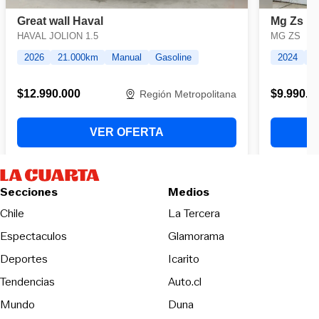
Secciones
Medios
Opens in new wind
Chile
La Tercera
Espectaculos
Glamorama
Opens in new window
Deportes
Icarito
Opens in new window
Tendencias
Auto.cl
Opens in new window
Mundo
Duna