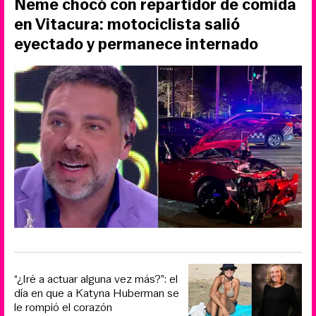
Neme chocó con repartidor de comida
en Vitacura: motociclista salió
eyectado y permanece internado
“¿Iré a actuar alguna vez más?”: el
día en que a Katyna Huberman se
le rompió el corazón