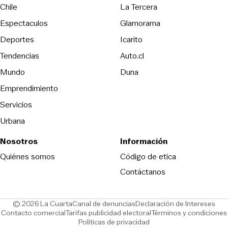
Opens in new wind
Chile
La Tercera
Espectaculos
Glamorama
Opens in new window
Deportes
Icarito
Opens in new window
Tendencias
Auto.cl
Opens in new window
Mundo
Duna
Emprendimiento
Servicios
Urbana
Nosotros
Información
Opens in new
Quiénes somos
Código de etica
Contáctanos
Opens in new window
Ope
© 2026 La Cuarta
Canal de denuncias
Declaración de Intereses
Opens in new window
Opens in new window
Contacto comercial
Tarifas publicidad electoral
Términos y condiciones
Políticas de privacidad