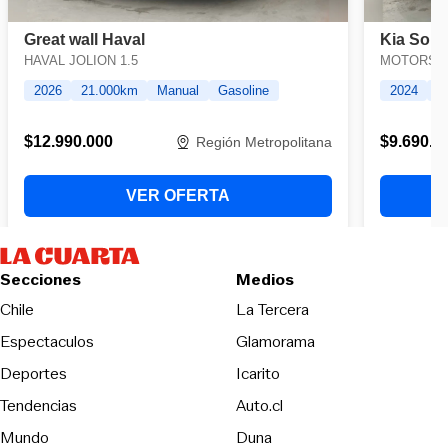
Secciones
Medios
Opens in new wind
Chile
La Tercera
Espectaculos
Glamorama
Opens in new window
Deportes
Icarito
Opens in new window
Tendencias
Auto.cl
Opens in new window
Mundo
Duna