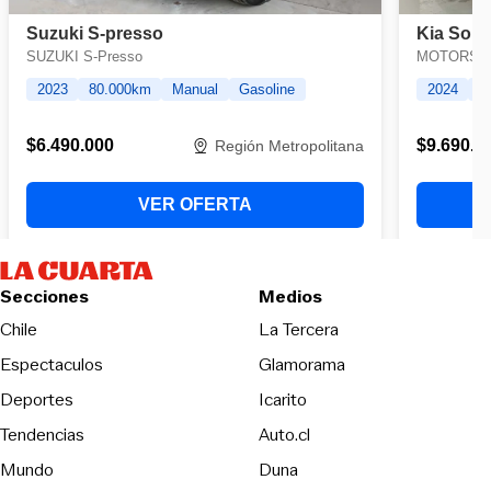
Secciones
Medios
Opens in new wind
Chile
La Tercera
Espectaculos
Glamorama
Opens in new window
Deportes
Icarito
Opens in new window
Tendencias
Auto.cl
Opens in new window
Mundo
Duna