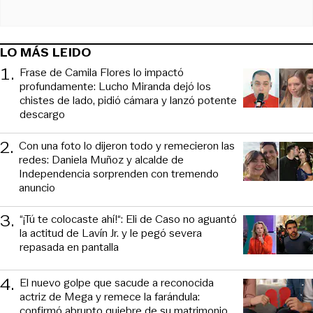
LO MÁS LEIDO
1
.
Frase de Camila Flores lo impactó
profundamente: Lucho Miranda dejó los
chistes de lado, pidió cámara y lanzó potente
descargo
2
.
Con una foto lo dijeron todo y remecieron las
redes: Daniela Muñoz y alcalde de
Independencia sorprenden con tremendo
anuncio
3
.
“¡Tú te colocaste ahí!“: Eli de Caso no aguantó
la actitud de Lavín Jr. y le pegó severa
repasada en pantalla
4
.
El nuevo golpe que sacude a reconocida
actriz de Mega y remece la farándula:
confirmó abrupto quiebre de su matrimonio