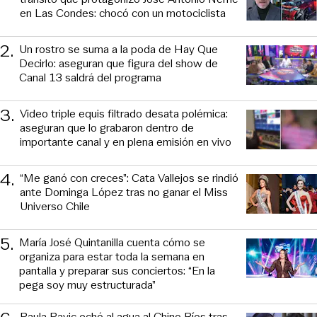
en Las Condes: chocó con un motociclista
2
.
Un rostro se suma a la poda de Hay Que
Decirlo: aseguran que figura del show de
Canal 13 saldrá del programa
3
.
Video triple equis filtrado desata polémica:
aseguran que lo grabaron dentro de
importante canal y en plena emisión en vivo
4
.
“Me ganó con creces”: Cata Vallejos se rindió
ante Dominga López tras no ganar el Miss
Universo Chile
5
.
María José Quintanilla cuenta cómo se
organiza para estar toda la semana en
pantalla y preparar sus conciertos: “En la
pega soy muy estructurada”
Paula Pavic echó al agua al Chino Ríos tras