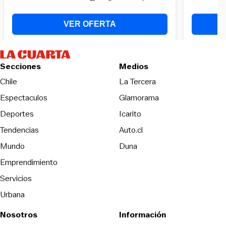
Secciones
Medios
Opens in new wind
Chile
La Tercera
Espectaculos
Glamorama
Opens in new window
Deportes
Icarito
Opens in new window
Tendencias
Auto.cl
Opens in new window
Mundo
Duna
Emprendimiento
Servicios
Urbana
Nosotros
Información