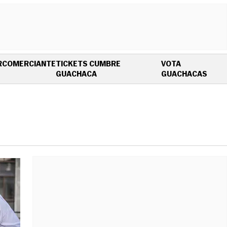
R
COMERCIANTE
TICKETS CUMBRE
VOTA
OPENS IN NEW WINDOW
OPEN
GUACHACA
GUACHACAS