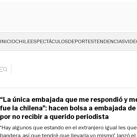
INICIO
CHILE
ESPECTÁCULOS
DEPORTES
TENDENCIAS
VIDE
“La única embajada que me respondió y m
fue la chilena”: hacen bolsa a embajada de
por no recibir a querido periodista
“Hay algunos que estando en el extranjero igual les qu
bandera, así que tendré que llevarla yo mismo”, lanzó e