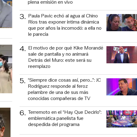
plena emisión en vivo
3
.
Paula Pavic echó al agua al Chino
Ríos tras exponer íntima dinámica
que por años la incomodó: a ella no
le parecía
4
.
El motivo de por qué Kike Morandé
sale de pantalla y no animará
Detrás del Muro: este será su
reemplazo
5
.
“Siempre dice cosas así, pero...”: JC
Rodríguez responde al feroz
pelambre de una de sus más
conocidas compañeras de TV
6
.
Terremoto en el “Hay Que Decirlo”:
emblemática panelista fue
despedida del programa