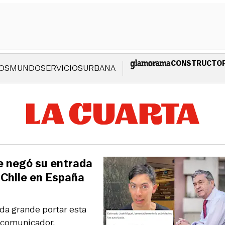
CONSTRUCTO
OS
MUNDO
SERVICIOS
URBANA
e negó su entrada
 Chile en España
eda grande portar esta
l comunicador.