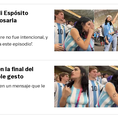
li Espósito
osarla
re no fue intencional, y
 este episodio”.
 la final del
ble gesto
ó en un mensaje que le