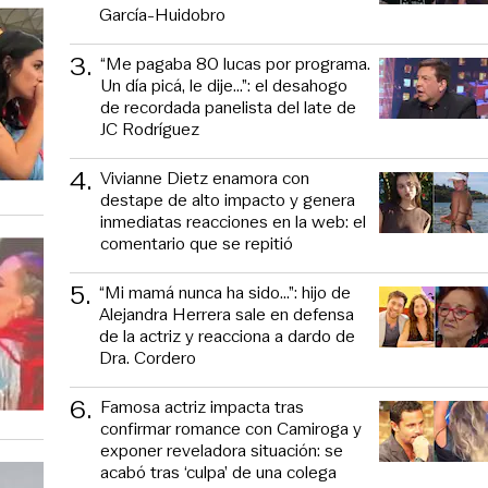
García-Huidobro
3
.
“Me pagaba 80 lucas por programa.
Un día picá, le dije...”: el desahogo
de recordada panelista del late de
JC Rodríguez
4
.
Vivianne Dietz enamora con
destape de alto impacto y genera
inmediatas reacciones en la web: el
comentario que se repitió
5
.
“Mi mamá nunca ha sido...”: hijo de
Alejandra Herrera sale en defensa
de la actriz y reacciona a dardo de
Dra. Cordero
6
.
Famosa actriz impacta tras
confirmar romance con Camiroga y
exponer reveladora situación: se
acabó tras ‘culpa’ de una colega