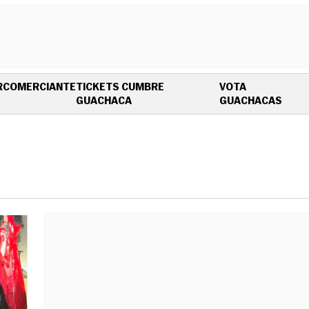
R
COMERCIANTE
TICKETS CUMBRE
VOTA
OPENS IN NEW WINDOW
OPEN
GUACHACA
GUACHACAS