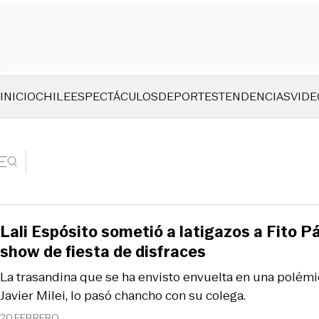
INICIO
CHILE
ESPECTÁCULOS
DEPORTES
TENDENCIAS
VIDE
Lali Espósito sometió a latigazos a Fito P
show de fiesta de disfraces
La trasandina que se ha envisto envuelta en una polémi
Javier Milei, lo pasó chancho con su colega.
20 FEBRERO