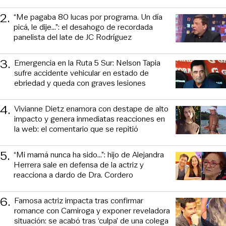
2
.
“Me pagaba 80 lucas por programa. Un día
picá, le dije...”: el desahogo de recordada
panelista del late de JC Rodríguez
3
.
Emergencia en la Ruta 5 Sur: Nelson Tapia
sufre accidente vehicular en estado de
ebriedad y queda con graves lesiones
4
.
Vivianne Dietz enamora con destape de alto
impacto y genera inmediatas reacciones en
la web: el comentario que se repitió
5
.
“Mi mamá nunca ha sido...”: hijo de Alejandra
Herrera sale en defensa de la actriz y
reacciona a dardo de Dra. Cordero
6
.
Famosa actriz impacta tras confirmar
romance con Camiroga y exponer reveladora
situación: se acabó tras ‘culpa’ de una colega