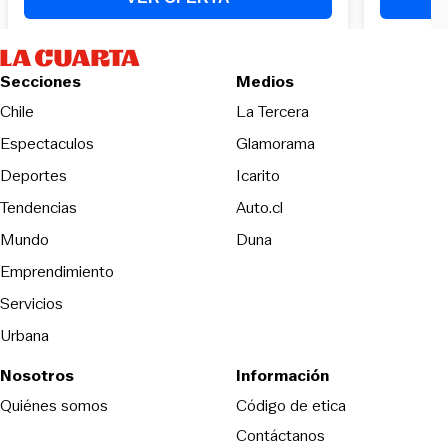
Secciones
Medios
Opens in new wind
Chile
La Tercera
Espectaculos
Glamorama
Opens in new window
Deportes
Icarito
Opens in new window
Tendencias
Auto.cl
Opens in new window
Mundo
Duna
Emprendimiento
Servicios
Urbana
Nosotros
Información
Opens in new
Quiénes somos
Código de etica
Contáctanos