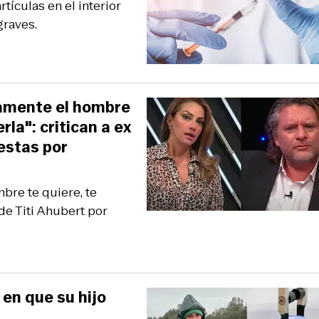
ículas en el interior
graves.
tamente el hombre
rla": critican a ex
estas por
bre te quiere, te
de Titi Ahubert por
en que su hijo