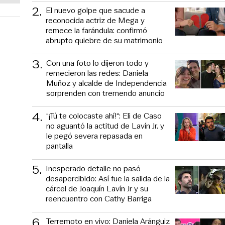
2
.
El nuevo golpe que sacude a
reconocida actriz de Mega y
remece la farándula: confirmó
abrupto quiebre de su matrimonio
3
.
Con una foto lo dijeron todo y
remecieron las redes: Daniela
Muñoz y alcalde de Independencia
sorprenden con tremendo anuncio
4
.
“¡Tú te colocaste ahí!“: Eli de Caso
no aguantó la actitud de Lavín Jr. y
le pegó severa repasada en
pantalla
5
.
Inesperado detalle no pasó
desapercibido: Así fue la salida de la
cárcel de Joaquín Lavín Jr y su
reencuentro con Cathy Barriga
6
.
Terremoto en vivo: Daniela Aránguiz