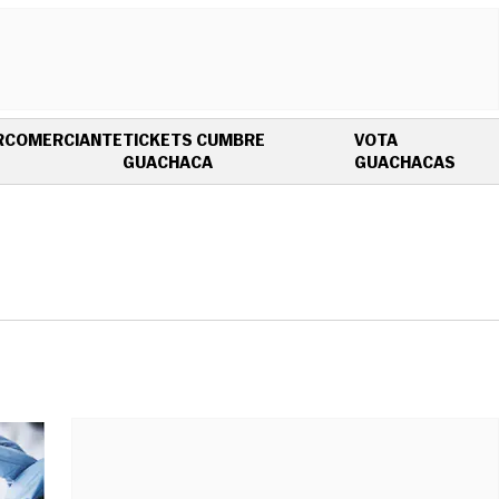
R
COMERCIANTE
TICKETS CUMBRE
VOTA
OPENS IN NEW WINDOW
OPEN
GUACHACA
GUACHACAS