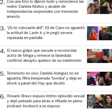
2
.
Con una foto lo dijeron todo y remecieron las
redes: Daniela Muñoz y alcalde de
Independencia sorprenden con tremendo
anuncio
3
.
“¡Tú te colocaste ahí!“: Eli de Caso no aguantó
la actitud de Lavín Jr. y le pegó severa
repasada en pantalla
4
.
El nuevo golpe que sacude a reconocida
actriz de Mega y remece la farándula:
confirmó abrupto quiebre de su matrimonio
5
.
Terremoto en vivo: Daniela Aránguiz no se
aguanta, filtra inesperada “bomba” y deja en
shock a panel del Hay que decirlo
6
.
Rosario Bravo expuso íntimo episodio sexual
y dejó peinado para atrás a Viñuela en pleno
podcast: involucró a su esposo