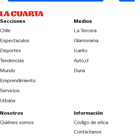
Secciones
Medios
Opens in new wind
Chile
La Tercera
Espectaculos
Glamorama
Opens in new window
Deportes
Icarito
Opens in new window
Tendencias
Auto.cl
Opens in new window
Mundo
Duna
Emprendimiento
Servicios
Urbana
Nosotros
Información
Opens in new
Quiénes somos
Código de etica
Contáctanos