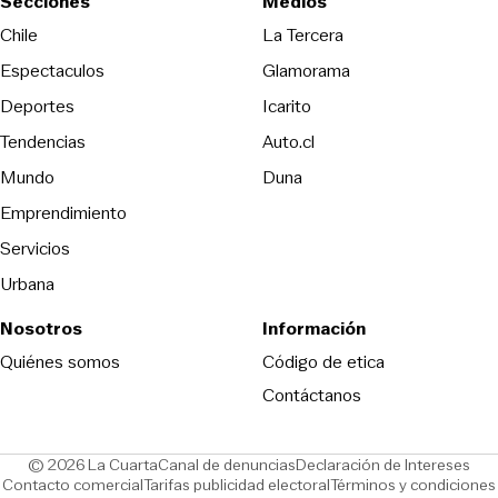
Secciones
Medios
Opens in new wind
Chile
La Tercera
Espectaculos
Glamorama
Opens in new window
Deportes
Icarito
Opens in new window
Tendencias
Auto.cl
Opens in new window
Mundo
Duna
Emprendimiento
Servicios
Urbana
Nosotros
Información
Opens in new
Quiénes somos
Código de etica
Contáctanos
Opens in new window
Ope
© 2026 La Cuarta
Canal de denuncias
Declaración de Intereses
Opens in new window
Opens in new window
Contacto comercial
Tarifas publicidad electoral
Términos y condiciones