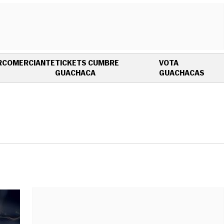
R
COMERCIANTE
TICKETS CUMBRE
VOTA
OPENS IN NEW WINDOW
OPEN
GUACHACA
GUACHACAS