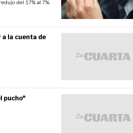
 redujo del 17% al 7%.
 a la cuenta de
el pucho"