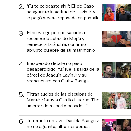
2
.
“¡Tú te colocaste ahí!“: Eli de Caso
no aguantó la actitud de Lavín Jr. y
le pegó severa repasada en pantalla
3
.
El nuevo golpe que sacude a
reconocida actriz de Mega y
remece la farándula: confirmó
abrupto quiebre de su matrimonio
4
.
Inesperado detalle no pasó
desapercibido: Así fue la salida de la
cárcel de Joaquín Lavín Jr y su
reencuentro con Cathy Barriga
5
.
Filtran audios de las disculpas de
Marité Matus a Camilo Huerta: “Fue
un error de mi parte basado... ”
6
.
Terremoto en vivo: Daniela Aránguiz
no se aguanta, filtra inesperada