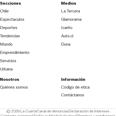
Secciones
Medios
Opens in new wind
Chile
La Tercera
Espectaculos
Glamorama
Opens in new window
Deportes
Icarito
Opens in new window
Tendencias
Auto.cl
Opens in new window
Mundo
Duna
Emprendimiento
Servicios
Urbana
Nosotros
Información
Opens in new
Quiénes somos
Código de etica
Contáctanos
Opens in new window
Ope
© 2026 La Cuarta
Canal de denuncias
Declaración de Intereses
Opens in new window
Opens in new window
Contacto comercial
Tarifas publicidad electoral
Términos y condiciones