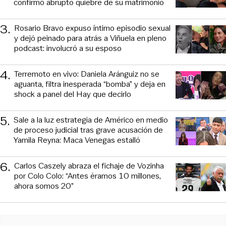
confirmó abrupto quiebre de su matrimonio
3
.
Rosario Bravo expuso íntimo episodio sexual
y dejó peinado para atrás a Viñuela en pleno
podcast: involucró a su esposo
4
.
Terremoto en vivo: Daniela Aránguiz no se
aguanta, filtra inesperada “bomba” y deja en
shock a panel del Hay que decirlo
5
.
Sale a la luz estrategia de Américo en medio
de proceso judicial tras grave acusación de
Yamila Reyna: Maca Venegas estalló
6
.
Carlos Caszely abraza el fichaje de Vozinha
por Colo Colo: “Antes éramos 10 millones,
ahora somos 20”