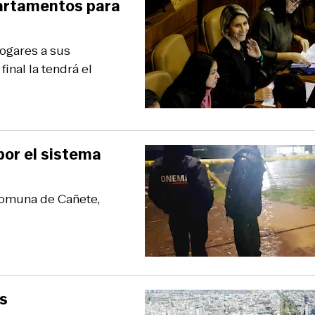
partamentos para
hogares a sus
inal la tendrá el
or el sistema
comuna de Cañete,
s