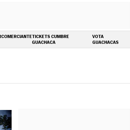
R
COMERCIANTE
TICKETS CUMBRE
VOTA
OPENS IN NEW WINDOW
OPEN
GUACHACA
GUACHACAS