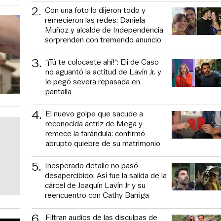
2
.
Con una foto lo dijeron todo y
remecieron las redes: Daniela
Muñoz y alcalde de Independencia
sorprenden con tremendo anuncio
3
.
“¡Tú te colocaste ahí!“: Eli de Caso
no aguantó la actitud de Lavín Jr. y
le pegó severa repasada en
pantalla
4
.
El nuevo golpe que sacude a
reconocida actriz de Mega y
remece la farándula: confirmó
abrupto quiebre de su matrimonio
5
.
Inesperado detalle no pasó
desapercibido: Así fue la salida de la
cárcel de Joaquín Lavín Jr y su
reencuentro con Cathy Barriga
6
.
Filtran audios de las disculpas de