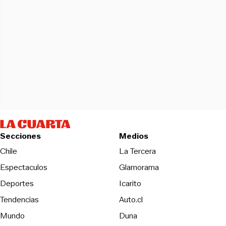
Secciones
Medios
Opens in new wind
Chile
La Tercera
Espectaculos
Glamorama
Opens in new window
Deportes
Icarito
Opens in new window
Tendencias
Auto.cl
Opens in new window
Mundo
Duna