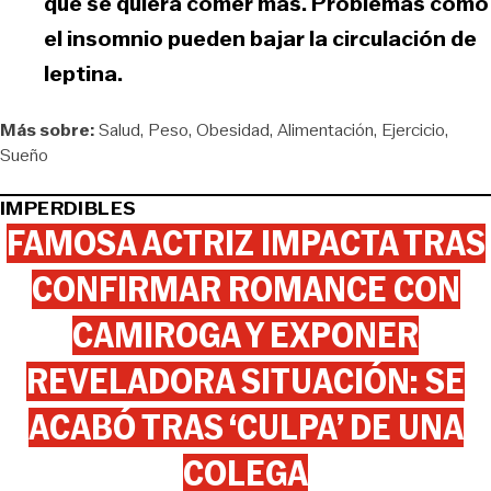
que se quiera comer más. Problemas como
el insomnio pueden bajar la circulación de
leptina.
Más sobre:
Salud
Peso
Obesidad
Alimentación
Ejercicio
Sueño
IMPERDIBLES
FAMOSA ACTRIZ IMPACTA TRAS
CONFIRMAR ROMANCE CON
CAMIROGA Y EXPONER
REVELADORA SITUACIÓN: SE
ACABÓ TRAS ‘CULPA’ DE UNA
COLEGA