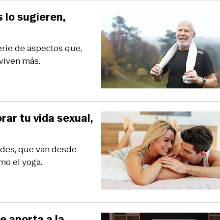
 lo sugieren,
rie de aspectos que,
 viven más.
ar tu vida sexual,
ades, que van desde
mo el yoga.
e aporta a la