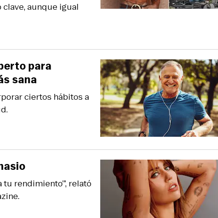
o clave, aunque igual
perto para
más sana
porar ciertos hábitos a
ud.
nasio
 tu rendimiento’”, relató
zine.