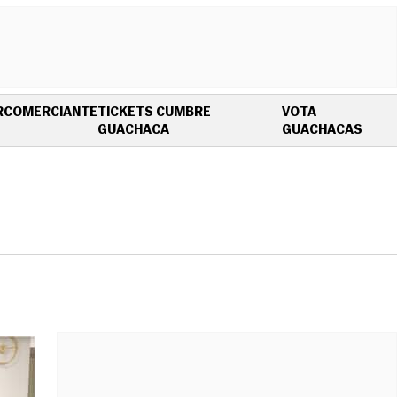
R
COMERCIANTE
TICKETS CUMBRE
VOTA
OPENS IN NEW WINDOW
OPEN
GUACHACA
GUACHACAS