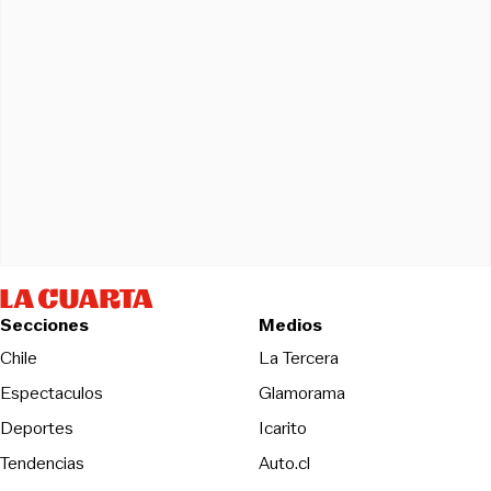
Secciones
Medios
Opens in new wind
Chile
La Tercera
Espectaculos
Glamorama
Opens in new window
Deportes
Icarito
Opens in new window
Tendencias
Auto.cl