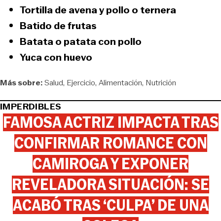
Tortilla de avena y pollo o ternera
Batido de frutas
Batata o patata con pollo
Yuca con huevo
Más sobre:
Salud
Ejercicio
Alimentación
Nutrición
IMPERDIBLES
FAMOSA ACTRIZ IMPACTA TRAS
CONFIRMAR ROMANCE CON
CAMIROGA Y EXPONER
REVELADORA SITUACIÓN: SE
ACABÓ TRAS ‘CULPA’ DE UNA