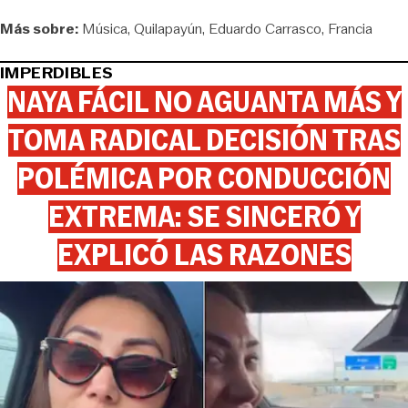
Más sobre:
Música
Quilapayún
Eduardo Carrasco
Francia
IMPERDIBLES
NAYA FÁCIL NO AGUANTA MÁS Y
TOMA RADICAL DECISIÓN TRAS
POLÉMICA POR CONDUCCIÓN
EXTREMA: SE SINCERÓ Y
EXPLICÓ LAS RAZONES