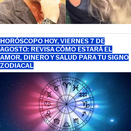
HORÓSCOPO HOY, VIERNES 7 DE
AGOSTO: REVISA CÓMO ESTARÁ EL
AMOR, DINERO Y SALUD PARA TU SIGNO
ZODIACAL