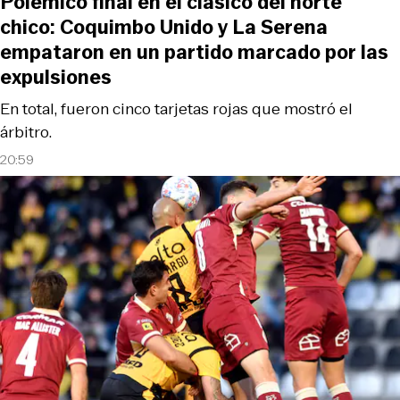
Polémico final en el clásico del norte
chico: Coquimbo Unido y La Serena
empataron en un partido marcado por las
expulsiones
En total, fueron cinco tarjetas rojas que mostró el
árbitro.
20:59