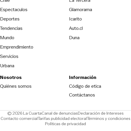
Chile
La Tercera
Espectaculos
Glamorama
Opens in new window
Deportes
Icarito
Opens in new window
Tendencias
Auto.cl
Opens in new window
Mundo
Duna
Emprendimiento
Servicios
Urbana
Nosotros
Información
Opens in new
Quiénes somos
Código de etica
Contáctanos
Opens in new window
Ope
© 2026 La Cuarta
Canal de denuncias
Declaración de Intereses
Opens in new window
Opens in new window
Contacto comercial
Tarifas publicidad electoral
Términos y condiciones
Políticas de privacidad