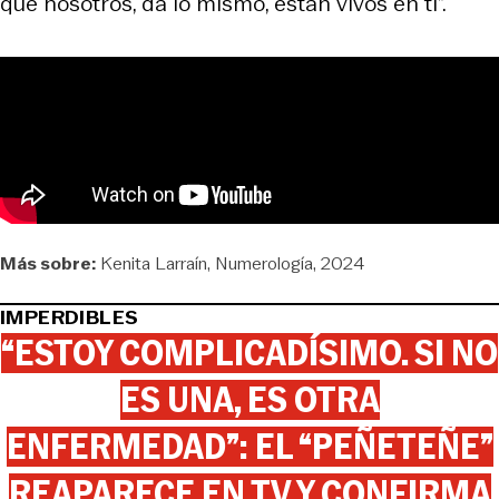
que nosotros, da lo mismo, están vivos en ti”.
Más sobre:
Kenita Larraín
Numerología
2024
IMPERDIBLES
“ESTOY COMPLICADÍSIMO. SI NO
ES UNA, ES OTRA
ENFERMEDAD”: EL “PEÑETEÑE”
REAPARECE EN TV Y CONFIRMA