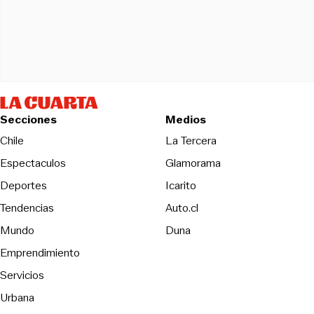
Secciones
Medios
Opens in new wind
Chile
La Tercera
Espectaculos
Glamorama
Opens in new window
Deportes
Icarito
Opens in new window
Tendencias
Auto.cl
Opens in new window
Mundo
Duna
Emprendimiento
Servicios
Urbana