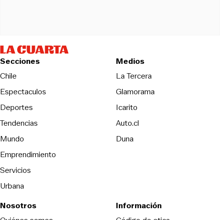
Secciones
Medios
Opens in new wind
Chile
La Tercera
Espectaculos
Glamorama
Opens in new window
Deportes
Icarito
Opens in new window
Tendencias
Auto.cl
Opens in new window
Mundo
Duna
Emprendimiento
Servicios
Urbana
Nosotros
Información
Opens in new