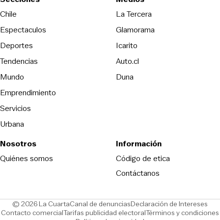
Opens in new wind
Chile
La Tercera
Espectaculos
Glamorama
Opens in new window
Deportes
Icarito
Opens in new window
Tendencias
Auto.cl
Opens in new window
Mundo
Duna
Emprendimiento
Servicios
Urbana
Nosotros
Información
Opens in new
Quiénes somos
Código de etica
Contáctanos
Opens in new window
Ope
© 2026 La Cuarta
Canal de denuncias
Declaración de Intereses
Opens in new window
Opens in new window
Contacto comercial
Tarifas publicidad electoral
Términos y condiciones