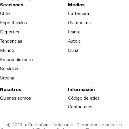
Secciones
Medios
Opens in new wind
Chile
La Tercera
Espectaculos
Glamorama
Opens in new window
Deportes
Icarito
Opens in new window
Tendencias
Auto.cl
Opens in new window
Mundo
Duna
Emprendimiento
Servicios
Urbana
Nosotros
Información
Opens in new
Quiénes somos
Código de etica
Contáctanos
Opens in new window
Ope
© 2026 La Cuarta
Canal de denuncias
Declaración de Intereses