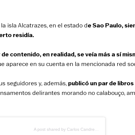
la isla Alcatrazes, en el estado d
e Sao Paulo, si
rto residía.
 de contenido, en realidad, se veía más a sí mi
 que aparece en su cuenta en la mencionada red soc
us seguidores y, además,
publicó un par de libros
nsamentos delirantes morando no calabouço
, a
A post shared by Carlos Candreva (@carloscandreva)