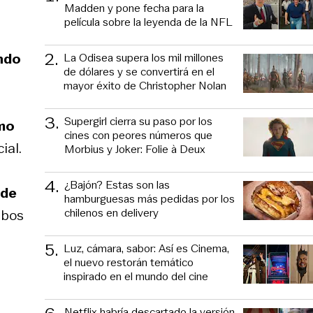
Madden y pone fecha para la
película sobre la leyenda de la NFL
2
.
endo
La Odisea supera los mil millones
de dólares y se convertirá en el
mayor éxito de Christopher Nolan
3
.
Supergirl cierra su paso por los
smo
cines con peores números que
ial.
Morbius y Joker: Folie à Deux
4
.
¿Bajón? Estas son las
 de
hamburguesas más pedidas por los
chilenos en delivery
mbos
5
.
Luz, cámara, sabor: Así es Cinema,
el nuevo restorán temático
inspirado en el mundo del cine
Netflix habría descartado la versión