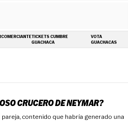
R
COMERCIANTE
TICKETS CUMBRE
VOTA
OPENS IN NEW WINDOW
OPEN
GUACHACA
GUACHACAS
UJOSO CRUCERO DE NEYMAR?
su pareja, contenido que habría generado una