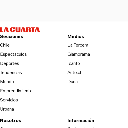
Secciones
Medios
Opens in new wind
Chile
La Tercera
Espectaculos
Glamorama
Opens in new window
Deportes
Icarito
Opens in new window
Tendencias
Auto.cl
Opens in new window
Mundo
Duna
Emprendimiento
Servicios
Urbana
Nosotros
Información