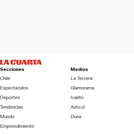
Secciones
Medios
Opens in new wind
Chile
La Tercera
Espectaculos
Glamorama
Opens in new window
Deportes
Icarito
Opens in new window
Tendencias
Auto.cl
Opens in new window
Mundo
Duna
Emprendimiento