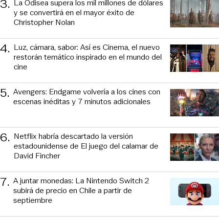
3
.
La Odisea supera los mil millones de dólares
y se convertirá en el mayor éxito de
Christopher Nolan
4
.
Luz, cámara, sabor: Así es Cinema, el nuevo
restorán temático inspirado en el mundo del
cine
5
.
Avengers: Endgame volvería a los cines con
escenas inéditas y 7 minutos adicionales
6
.
Netflix habría descartado la versión
estadounidense de El juego del calamar de
David Fincher
7
.
A juntar monedas: La Nintendo Switch 2
subirá de precio en Chile a partir de
septiembre