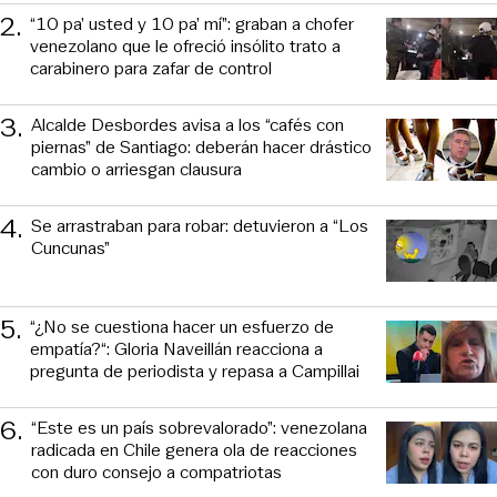
2
.
“10 pa’ usted y 10 pa’ mí”: graban a chofer
venezolano que le ofreció insólito trato a
carabinero para zafar de control
3
.
Alcalde Desbordes avisa a los “cafés con
piernas” de Santiago: deberán hacer drástico
cambio o arriesgan clausura
4
.
Se arrastraban para robar: detuvieron a “Los
Cuncunas”
5
.
“¿No se cuestiona hacer un esfuerzo de
empatía?“: Gloria Naveillán reacciona a
pregunta de periodista y repasa a Campillai
6
.
“Este es un país sobrevalorado”: venezolana
radicada en Chile genera ola de reacciones
con duro consejo a compatriotas