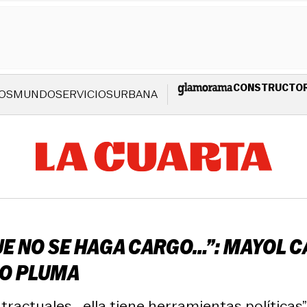
CONSTRUCTO
OS
MUNDO
SERVICIOS
URBANA
UE NO SE HAGA CARGO…”: MAYOL 
SO PLUMA
ractuales… ella tiene herramientas políticas”,