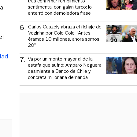
tras confirmar rompimiento
 a
sentimental con galán turco: lo
enterró con demoledora frase
6
.
Carlos Caszely abraza el fichaje de
Vozinha por Colo Colo: “Antes
el
éramos 10 millones, ahora somos
20”
dad
7
.
Va por un monto mayor al de la
estafa que sufrió: Amparo Noguera
desmiente a Banco de Chile y
concreta millonaria demanda