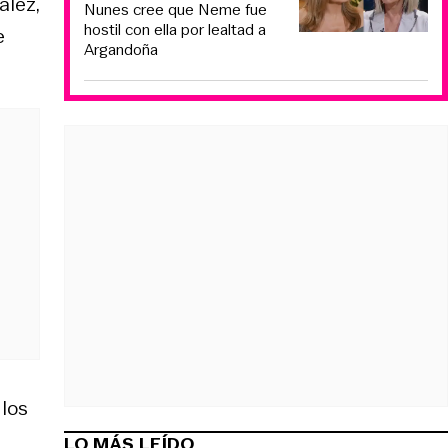
ález,
Nunes cree que Neme fue
hostil con ella por lealtad a
e
Argandoña
 los
LO MÁS LEÍDO