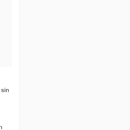
 sin
n