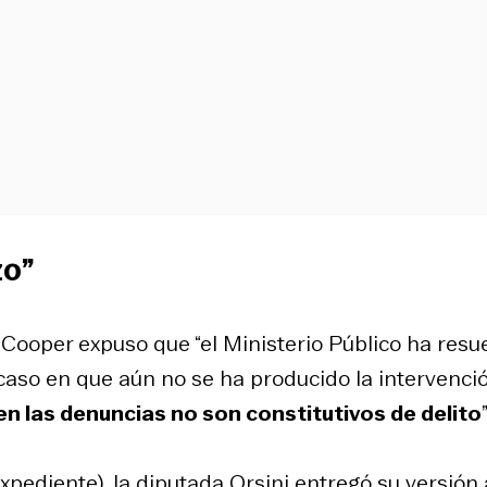
zo”
o Cooper expuso que “el Ministerio Público ha resu
caso en que aún no se ha producido la intervenci
en las denuncias no son constitutivos de delito
”
xpediente), la diputada Orsini entregó su versión 