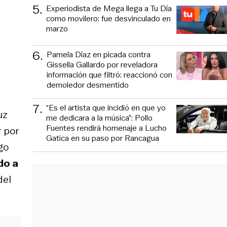
5
.
Experiodista de Mega llega a Tu Día
como movilero: fue desvinculado en
marzo
6
.
Pamela Díaz en picada contra
Gissella Gallardo por reveladora
información que filtró: reaccionó con
demoledor desmentido
7
.
“Es el artista que incidió en que yo
uz
me dedicara a la música”: Pollo
Fuentes rendirá homenaje a Lucho
r por
Gatica en su paso por Rancagua
go
do a
del