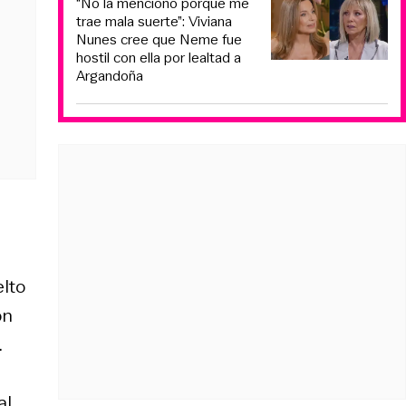
“No la menciono porque me
trae mala suerte”: Viviana
Nunes cree que Neme fue
hostil con ella por lealtad a
Argandoña
elto
ón
.
al