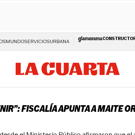
CONSTRUCTO
OS
MUNDO
SERVICIOS
URBANA
NIR”: FISCALÍA APUNTA A MAITE O
, desde el Ministerio Público afirmaron que el 