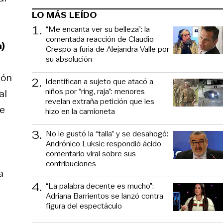
LO MÁS LEÍDO
1
.
“Me encanta ver su belleza”: la
comentada reacción de Claudio
a)
Crespo a furia de Alejandra Valle por
su absolución
ión
2
.
Identifican a sujeto que atacó a
niños por “ring, raja”: menores
al
revelan extraña petición que les
de
hizo en la camioneta
3
.
No le gustó la “talla” y se desahogó:
Andrónico Luksic respondió ácido
comentario viral sobre sus
contribuciones
a
4
.
“La palabra decente es mucho”:
Adriana Barrientos se lanzó contra
figura del espectáculo