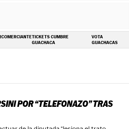
R
COMERCIANTE
TICKETS CUMBRE
VOTA
OPENS IN NEW WINDOW
OPEN
GUACHACA
GUACHACAS
RSINI POR “TELEFONAZO” TRAS
actuar de la diputada “lesiona el trato