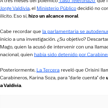
A tres meses del polémico
“caso Telefonazo”
que i
Jorge Valdivia
, el
Ministerio Público
decidió no con
ilícito. Eso sí,
hizo un alcance moral
.
Cabe recordar que
la parlamentaria se autodenun
inicio a una investigación. ¿Su objetivo? Descarta
Mago, quien la acusó de intervenir con una llamad
nacional, quien
había sido detenido por Carabine
Posteriormente,
La Tercera
reveló que Orisini ll
Carabineros, Karina Soza, para “darle cuenta” de
a Valdivia
.