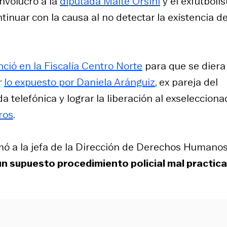
nvolucró a la
diputada Maite Orsini
y el exfutbolis
tinuar con la causa al no detectar la existencia d
ció en la Fiscalía Centro Norte
para que se diera
r
lo expuesto por Daniela Aránguiz
, ex pareja del
a telefónica y lograr la liberación al exseleccion
ros
.
amó a la jefa de la Dirección de Derechos Humano
un supuesto procedimiento policial mal practic