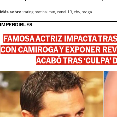
Más sobre:
rating matinal
tvn
canal 13
chv
mega
IMPERDIBLES
FAMOSA ACTRIZ IMPACTA TR
CON CAMIROGA Y EXPONER REV
ACABÓ TRAS ‘CULPA’ 