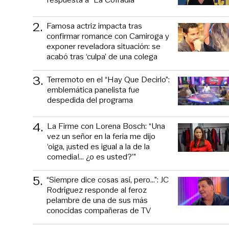
2
.
Famosa actriz impacta tras
confirmar romance con Camiroga y
exponer reveladora situación: se
acabó tras ‘culpa’ de una colega
3
.
Terremoto en el “Hay Que Decirlo”:
emblemática panelista fue
despedida del programa
4
.
La Firme con Lorena Bosch: “Una
vez un señor en la feria me dijo
‘oiga, ¡usted es igual a la de la
comedia!... ¿o es usted?’”
5
.
“Siempre dice cosas así, pero...”: JC
Rodríguez responde al feroz
pelambre de una de sus más
conocidas compañeras de TV