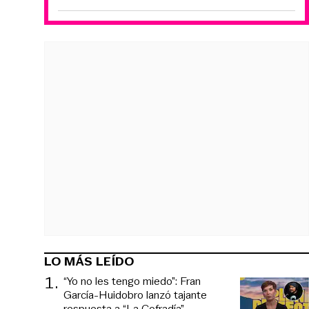
LO MÁS LEÍDO
1
.
“Yo no les tengo miedo”: Fran
García-Huidobro lanzó tajante
respuesta a “La Cofradía”