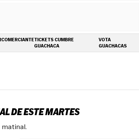
R
COMERCIANTE
TICKETS CUMBRE
VOTA
OPENS IN NEW WINDOW
OPEN
GUACHACA
GUACHACAS
NAL DE ESTE MARTES
 matinal.