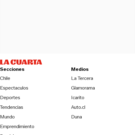
Secciones
Medios
Opens in new wind
Chile
La Tercera
Espectaculos
Glamorama
Opens in new window
Deportes
Icarito
Opens in new window
Tendencias
Auto.cl
Opens in new window
Mundo
Duna
Emprendimiento