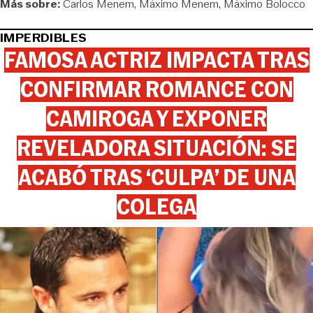
Más sobre:
Carlos Menem
Máximo Menem
Máximo Bolocco
IMPERDIBLES
FAMOSA ACTRIZ IMPACTA TRAS
CONFIRMAR ROMANCE CON
CAMIROGA Y EXPONER
REVELADORA SITUACIÓN: SE
ACABÓ TRAS ‘CULPA’ DE UNA
COLEGA