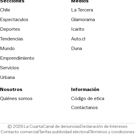
Secciones
Medios
Opens in new wind
Chile
La Tercera
Espectaculos
Glamorama
Opens in new window
Deportes
Icarito
Opens in new window
Tendencias
Auto.cl
Opens in new window
Mundo
Duna
Emprendimiento
Servicios
Urbana
Nosotros
Información
Opens in new
Quiénes somos
Código de etica
Contáctanos
Opens in new window
Ope
© 2026 La Cuarta
Canal de denuncias
Declaración de Intereses
Opens in new window
Opens in new window
Contacto comercial
Tarifas publicidad electoral
Términos y condiciones