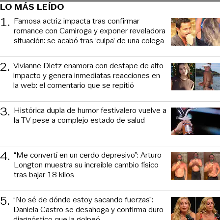
LO MÁS LEÍDO
1
.
Famosa actriz impacta tras confirmar
romance con Camiroga y exponer reveladora
situación: se acabó tras ‘culpa’ de una colega
2
.
Vivianne Dietz enamora con destape de alto
impacto y genera inmediatas reacciones en
la web: el comentario que se repitió
3
.
Histórica dupla de humor festivalero vuelve a
la TV pese a complejo estado de salud
4
.
“Me convertí en un cerdo depresivo”: Arturo
Longton muestra su increíble cambio físico
tras bajar 18 kilos
5
.
“No sé de dónde estoy sacando fuerzas”:
Daniela Castro se desahoga y confirma duro
diagnóstico que la golpeó