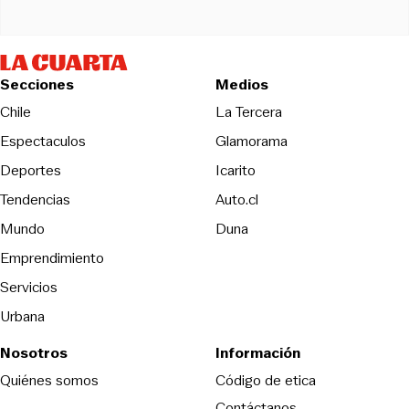
Secciones
Medios
Opens in new wind
Chile
La Tercera
Espectaculos
Glamorama
Opens in new window
Deportes
Icarito
Opens in new window
Tendencias
Auto.cl
Opens in new window
Mundo
Duna
Emprendimiento
Servicios
Urbana
Nosotros
Información
Opens in new
Quiénes somos
Código de etica
Contáctanos