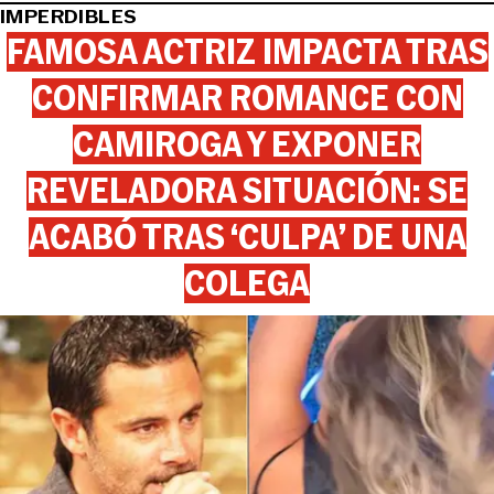
IMPERDIBLES
FAMOSA ACTRIZ IMPACTA TRAS
CONFIRMAR ROMANCE CON
CAMIROGA Y EXPONER
REVELADORA SITUACIÓN: SE
ACABÓ TRAS ‘CULPA’ DE UNA
COLEGA