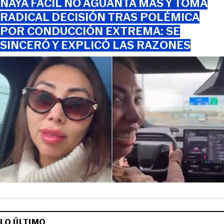
NAYA FÁCIL NO AGUANTA MÁS Y TOMA
RADICAL DECISIÓN TRAS POLÉMICA
POR CONDUCCIÓN EXTREMA: SE
SINCERÓ Y EXPLICÓ LAS RAZONES
LO ÚLTIMO