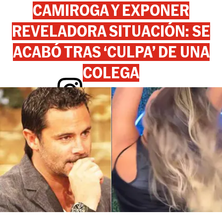
CAMIROGA Y EXPONER
REVELADORA SITUACIÓN: SE
ACABÓ TRAS ‘CULPA’ DE UNA
COLEGA
View this post on Instagram