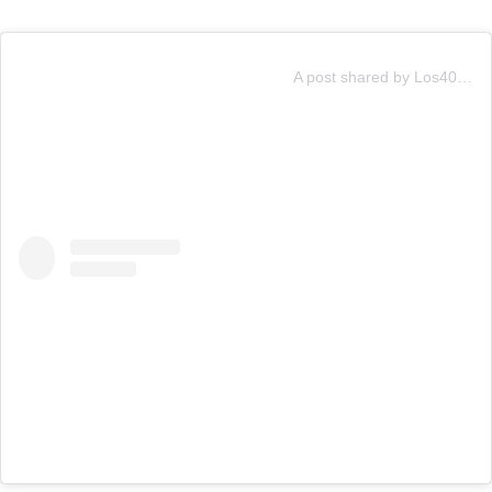
A post shared by Los40Chile (@los40chile)