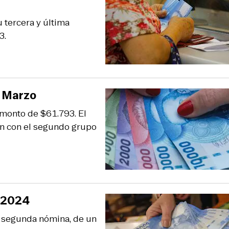
 tercera y última
3.
o Marzo
 monto de $61.793. El
án con el segundo grupo
o 2024
u segunda nómina, de un