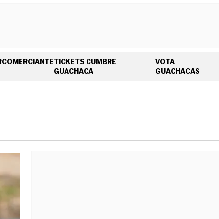
R
COMERCIANTE
TICKETS CUMBRE
VOTA
OPENS IN NEW WINDOW
OPEN
GUACHACA
GUACHACAS