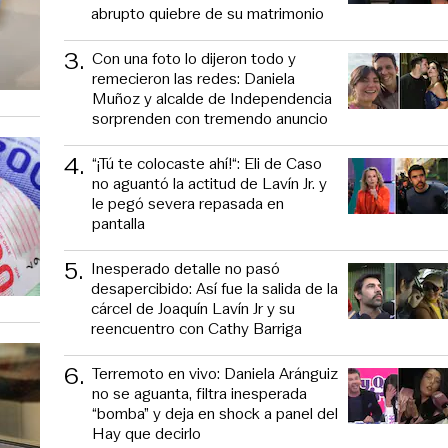
abrupto quiebre de su matrimonio
3
.
Con una foto lo dijeron todo y
remecieron las redes: Daniela
Muñoz y alcalde de Independencia
sorprenden con tremendo anuncio
4
.
“¡Tú te colocaste ahí!“: Eli de Caso
no aguantó la actitud de Lavín Jr. y
le pegó severa repasada en
pantalla
5
.
Inesperado detalle no pasó
desapercibido: Así fue la salida de la
cárcel de Joaquín Lavín Jr y su
reencuentro con Cathy Barriga
6
.
Terremoto en vivo: Daniela Aránguiz
no se aguanta, filtra inesperada
“bomba” y deja en shock a panel del
Hay que decirlo